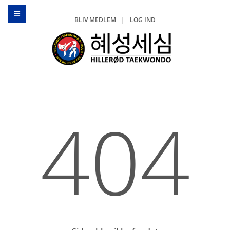
BLIV MEDLEM
|
LOG IND
404