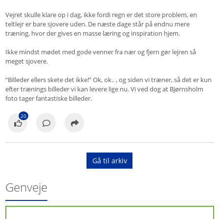
Vejret skulle klare op i dag, ikke fordi regn er det store problem, en
teltlejr er bare sjovere uden. De næste dage står på endnu mere
træning, hvor der gives en masse læring og inspiration hjem.
Ikke mindst mødet med gode venner fra nær og fjern gør lejren så
meget sjovere.
“Billeder ellers skete det ikke!” Ok, ok.. , og siden vi træner, så det er kun
efter trænings billeder vi kan levere lige nu. Vi ved dog at Bjørnsholm
foto tager fantastiske billeder.
20
Gå til arkiv
Genveje