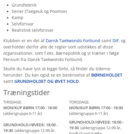
Grundteknik
Serier (Taegeuk og Poomse)
Kamp
Selvforsvar
Realistisk selvforsvar
Klubben er en del af
Dansk Taekwondo Forbund
samt
DIF
, og
overholder derfor alle de regler som udstikkes af disse
organisationer, som f.eks. Børnepolitik og vi træner i følge
Pensum fra Dansk Taekwondo Forbund.
Skulle du have lyst at kigge forbi, så finder du tiderne
herunder. Du kan også se en beskrivelse af
BØRNEHOLDET
samt
GRUNDHOLDET OG ØVET HOLD
.
Træningstider
TIRSDAGE:
TORSDAGE:
MON/KUP BØRN 17:00 - 18:00
MON/KUP BØRN 17:00 - 18:00
(aldersgruppe 6-11 år)
(aldersgruppe 6-11 år)
GRUNDHOLD//ØVEDE: 18:00 -
GRUNDHOLD//ØVEDE: 18:00 -
19:30
(aldersgruppe 12-99 år,
19:30
(aldersgruppe 12-99 år,
hvidt til sort bælte